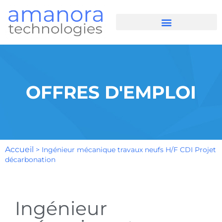
OFFRES D'EMPLOI
Accueil
>
Ingénieur mécanique travaux neufs H/F CDI Projet
décarbonation
Ingénieur