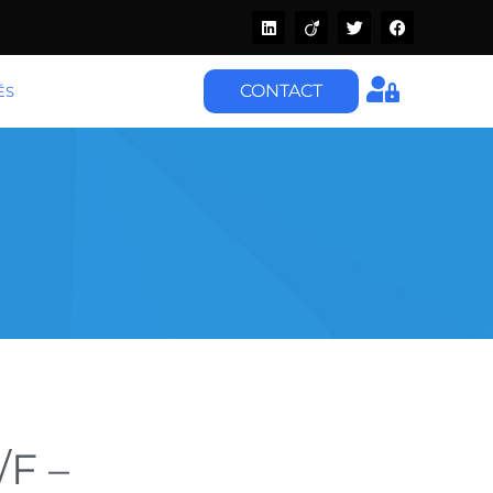
CONTACT
ÉS
F –