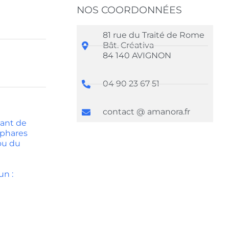
NOS COORDONNÉES
81 rue du Traité de Rome
Bât. Créativa
84 140 AVIGNON
04 90 23 67 51
contact @ amanora.fr
eant de
-phares
 ou du
un :