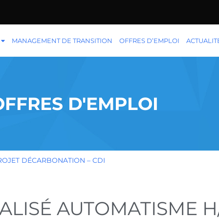
MANAGEMENT DE TRANSITION
OFFRES D’EMPLOI
ACTUALIT
OFFRES D'EMPLOI
PROJET DÉCARBONATION – CDI
IALISÉ AUTOMATISME H/