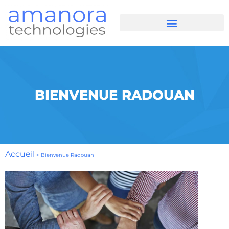
BIENVENUE RADOUAN
Accueil
>
Bienvenue Radouan