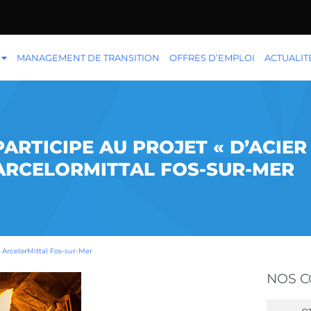
MANAGEMENT DE TRANSITION
OFFRES D’EMPLOI
ACTUALIT
RTICIPE AU PROJET « D’ACIER
ARCELORMITTAL FOS-SUR-MER
t ArcelorMittal Fos-sur-Mer
NOS 