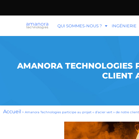
QUI SOMMES-NOUS ?
INGÉNIERIE
AMANORA TECHNOLOGIES PA
CLIENT 
Accueil
>
Amanora Technologies participe au projet « d’acier vert » de notre clien