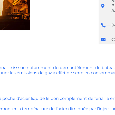
8
B
8
0
c
 ferraille isssue notamment du démantèlement de batea
inuer les émissions de gaz à effet de serre en consomma
poche d’acier liquide le bon complément de ferraille en
onter la température de l’acier diminuée par l’injection