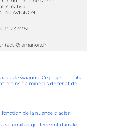
1 rue du Traité de Rome
ât. Créativa
4 140 AVIGNON
4 90 23 67 51
ontact @ amanora.fr
ux ou de wagons. Ce projet modifie
nt moins de minerais de fer et de
 fonction de la nuance d’acier
 de ferrailles qui fondent dans le