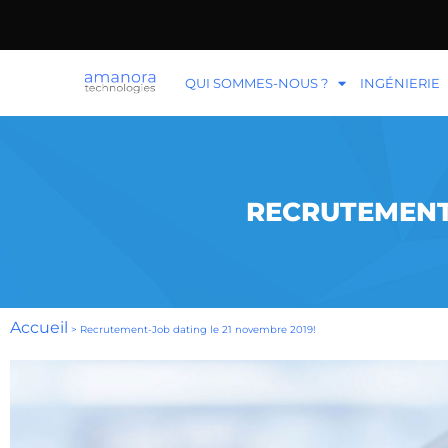
QUI SOMMES-NOUS ?
INGÉNIERIE
RECRUTEMENT-
Accueil
>
Recrutement-Job dating le 21 novembre 2019!