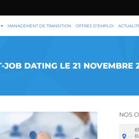
MANAGEMENT DE TRANSITION
OFFRES D’EMPLOI
ACTUALIT
JOB DATING LE 21 NOVEMBRE 2
NOS 
8
B