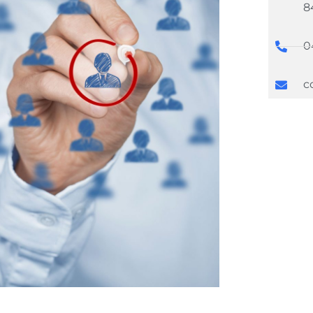
8
0
c