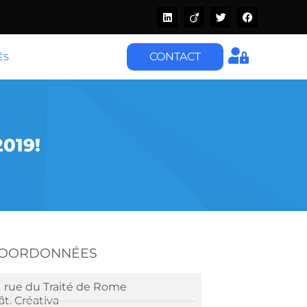
CONTACT
ÉS
019!
COORDONNÉES
1 rue du Traité de Rome
ât. Créativa