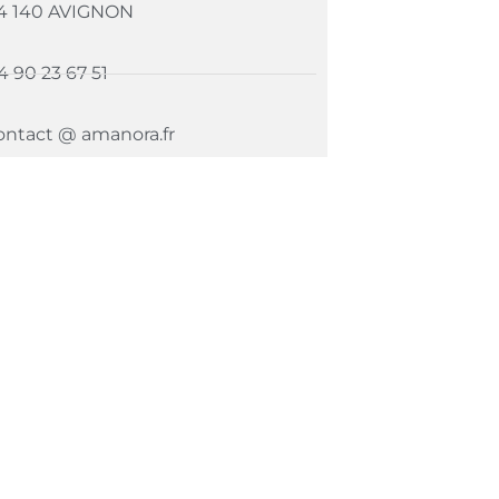
4 140 AVIGNON
4 90 23 67 51
ontact @ amanora.fr