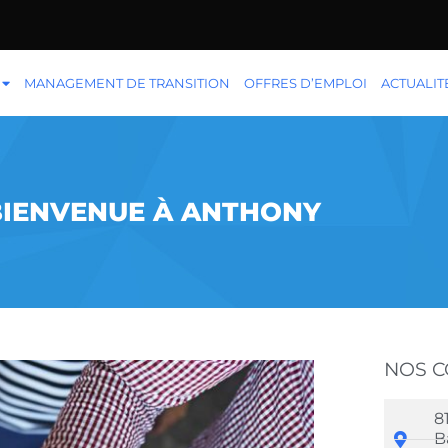
MANAGEMENT DE TRANSITION
OFFRES D’EMPLOI
ACTUALIT
BIENVENUE À ANTHONY
NOS 
8
B