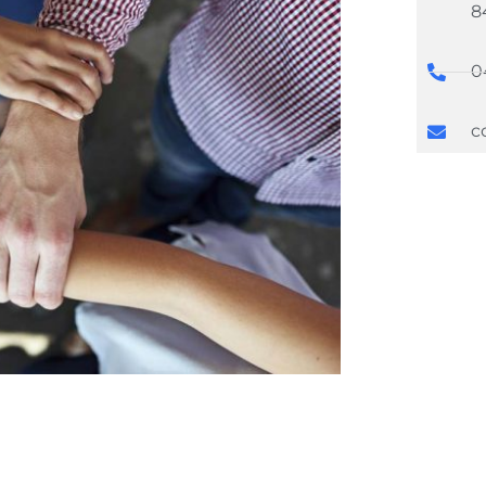
8
0
c