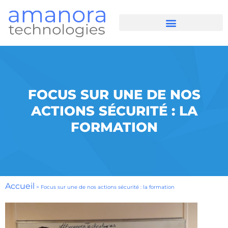
FOCUS SUR UNE DE NOS
ACTIONS SÉCURITÉ : LA
FORMATION
Accueil
>
Focus sur une de nos actions sécurité : la formation